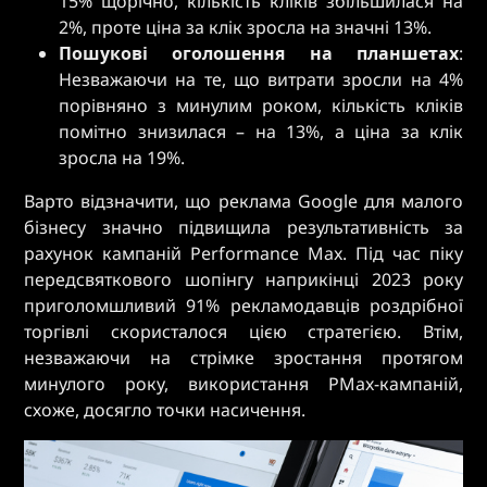
15% щорічно, кількість кліків збільшилася на
2%, проте ціна за клік зросла на значні 13%.
Пошукові оголошення на планшетах
:
Незважаючи на те, що витрати зросли на 4%
порівняно з минулим роком, кількість кліків
помітно знизилася – на 13%, а ціна за клік
зросла на 19%.
Варто відзначити, що реклама Google для малого
бізнесу значно підвищила результативність за
рахунок кампаній Performance Max. Під час піку
передсвяткового шопінгу наприкінці 2023 року
приголомшливий 91% рекламодавців роздрібної
торгівлі скористалося цією стратегією. Втім,
незважаючи на стрімке зростання протягом
минулого року, використання PMax-кампаній,
схоже, досягло точки насичення.