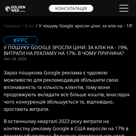
КОНСУЛЬТАЦІЯ
Головна
Блог
У пошуку Google зросли ціни: за клік на - 19
#PPC
У ПОШУКУ GOOGLE ЗРОСЛИ ЦІНИ: ЗА КЛІК НА - 19%,
ВИТРАТИ НА РЕКЛАМУ НА 17%. В ЧОМУ ПРИЧИНА?
Лют 28. 2024
Зараз пошукова Google реклама є чудовою
можливістю для рекламодавців збільшити свою
впізнаваність та кількість клієнтів, тому вони
продовжують вкладати все більше коштів, внаслідок
чого конкуренція збільшується та, відповідно,
зростають витрати.
В останньому кварталі 2023 року витрати на
контекстну рекламу Google в США виросли на 17% в
річному обчисленні. Водночас зростання кількості