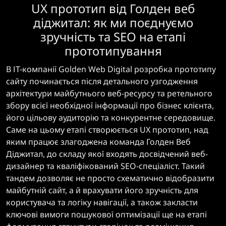
UX прототип від Голден веб
діджитал: як ми поєднуємо
зручність та SEO на етапі
прототипування
В ІТ-компанії Golden Web Digital розробка прототипу
сайту починається після детального узгодження
архітектури майбутнього веб-ресурсу та ретельного
збору всієї необхідної інформації про бізнес клієнта,
його цільову аудиторію та конкурентне середовище.
Саме на цьому етапі створюється UX прототип, над
яким працює злагоджена команда Голден Веб
Діджитал, до складу якої входять досвідчений веб-
дизайнер та кваліфікований SEO-спеціаліст. Такий
тандем дозволяє не просто схематично відобразити
майбутній сайт, а й врахувати його зручність для
користувача та логіку навігації, а також закласти
ключові вимоги пошукової оптимізації ще на етапі