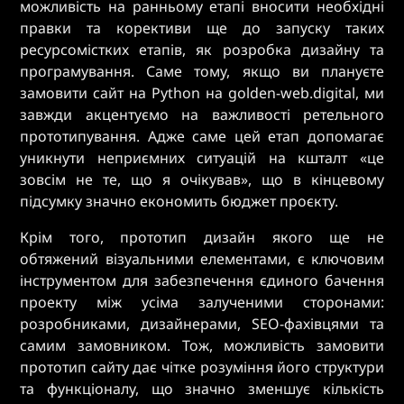
можливість на ранньому етапі вносити необхідні
правки та корективи ще до запуску таких
ресурсомістких етапів, як розробка дизайну та
програмування. Саме тому, якщо ви плануєте
замовити сайт на Python на golden-web.digital, ми
завжди акцентуємо на важливості ретельного
прототипування. Адже саме цей етап допомагає
уникнути неприємних ситуацій на кшталт «це
зовсім не те, що я очікував», що в кінцевому
підсумку значно економить бюджет проєкту.
Крім того, прототип дизайн якого ще не
обтяжений візуальними елементами, є ключовим
інструментом для забезпечення єдиного бачення
проекту між усіма залученими сторонами:
розробниками, дизайнерами, SEO-фахівцями та
самим замовником. Тож, можливість замовити
прототип сайту дає чітке розуміння його структури
та функціоналу, що значно зменшує кількість