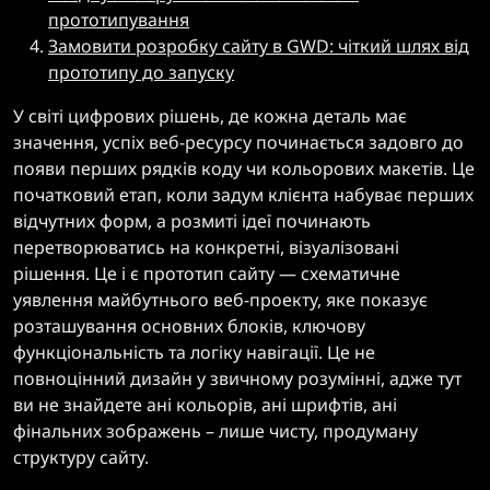
прототипування
Замовити розробку сайту в GWD: чіткий шлях від
прототипу до запуску
У світі цифрових рішень, де кожна деталь має
значення, успіх веб-ресурсу починається задовго до
появи перших рядків коду чи кольорових макетів. Це
початковий етап, коли задум клієнта набуває перших
відчутних форм, а розмиті ідеї починають
перетворюватись на конкретні, візуалізовані
рішення. Це і є прототип сайту — схематичне
уявлення майбутнього веб-проекту, яке показує
розташування основних блоків, ключову
функціональність та логіку навігації. Це не
повноцінний дизайн у звичному розумінні, адже тут
ви не знайдете ані кольорів, ані шрифтів, ані
фінальних зображень – лише чисту, продуману
структуру сайту.