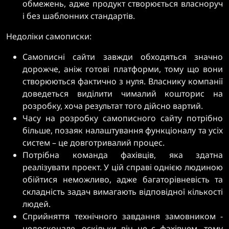
обмежень, адже продукт створюється власноруч
і без шаблонних стандартів.
Недоліки самописки:
Самописні сайти завжди обходяться значно
дорожче, аніж готові платформи, тому що вони
створюються фактично з нуля. Власнику компанії
доведеться виділити чималий кошторис на
розробку, хоча результат того дійсно вартий.
Часу на розробку самописного сайту потрібно
більше, позаяк налаштування функціоналу та усіх
систем – це довготривалий процес.
Потрібна команда фахівців, яка здатна
реалізувати проект. У цій справі однією людиною
обійтися неможливо, адже багаторівневість та
складність задач вимагають відповідної кількості
людей.
Сприйняття технічного завдання замовником -
недосконале, оскільки він не є фахівцем, тому