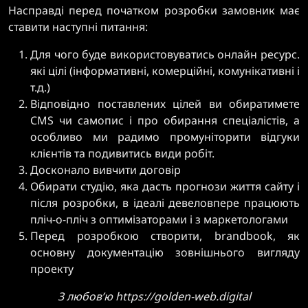
Насправді перед початком розробки замовник має
ставити наступні питання:
Для чого буде використовуватись онлайн ресурс.
які цілі (інформативні, комерційні, комунікативні і
т.д.)
Відповідно поставлених цілей ви обиратимете
CMS чи самопис і про обирання спеціалістів, а
особливо ми радимо промуніторити відгуки
клієнтів та подивитись види робіт.
Досконало вивчити договір
Обирати студію, яка дасть прогнози життя сайту і
після розробки, в ідеалі девеловпере працюють
пліч-о-пліч з оптимізаторами і з маркетологами
Перед розробкою створити, brandbook, як
основну документацію зовнішнього вигляду
проекту
З любов’ю https://golden-web.digital