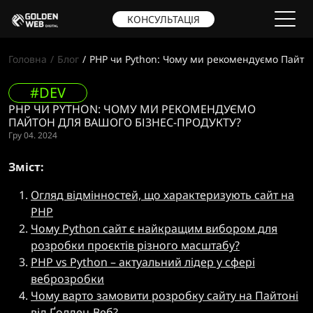
КОНСУЛЬТАЦІЯ
Головна
Блог
PHP чи Python: Чому ми рекомендуємо Пайтон
#DEV
PHP ЧИ PYTHON: ЧОМУ МИ РЕКОМЕНДУЄМО
ПАЙТОН ДЛЯ ВАШОГО БІЗНЕС-ПРОДУКТУ?
Гру 04. 2024
Зміст:
Огляд відмінностей, що характеризують сайт на
PHP
Чому Python сайт є найкращим вибором для
розробки проєктів різного масштабу?
PHP vs Python – актуальний лідер у сфері
веброзробки
Чому варто замовити розробку сайту на Пайтоні
від Ґолден-Веб?