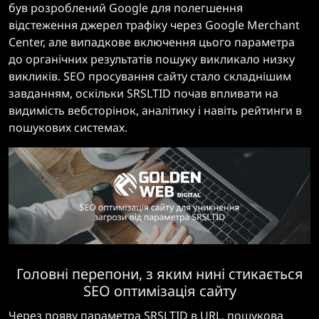
був розроблений Google для полегшення
відстеження джерел трафіку через Google Merchant
Center, але випадкове включення цього параметра
до органічних результатів пошуку викликало низку
викликів. SEO просування сайту стало складнішим
завданням, оскільки SRSLTID почав впливати на
видимість вебсторінок, аналітику і навіть рейтинги в
пошукових системах.
Головні перепони, з яким нині стикається
SEO оптимізація сайту
Через появу параметра SRSLTID в URL, пошукова