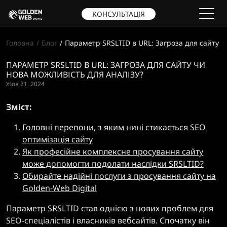
КОНСУЛЬТАЦІЯ
Головна
Блог
Параметр SRSLTID в URL: Загроза для сайту ч
ПАРАМЕТР SRSLTID В URL: ЗАГРОЗА ДЛЯ САЙТУ ЧИ
НОВА МОЖЛИВІСТЬ ДЛЯ АНАЛІЗУ?
Жов 21. 2024
Зміст:
Головні перепони, з яким нині стикається SEO
оптимізація сайту
Як професійне комплексне просування сайту
може допомогти подолати наслідки SRSLTID?
Обирайте надійні послуги з просування сайту на
Golden-Web Digital
Параметр SRSLTID став однією з нових проблем для
SEO-спеціалістів і власників вебсайтів. Спочатку він