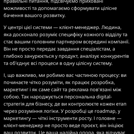
правильні питання, підсвічуємо приховані
можливості та допомагаємо сформувати цілісне
бачення вашого розвитку.
У центрі цієї системи — клієнт-менеджер. Людина,
яка досконало розуміє специфіку кожного відділу та
стає вашим головним партнером всередині компанії.
Він не просто передає завдання спеціалістам, а
глибоко занурюється у продукт, аналізує конкурентів
та об’єднує всі процеси в одну цілісну систему.
І, що важливо, ми робимо вас частиною процесу: ви
починаєте чітко розуміти, як працює розробка,
маркетинг і як саме сайт та реклама пов'язані між
собою. Так народжується персональна digital-
стратегія для бізнесу, де ви контролюєте кожен етап
через розуміння логіки. У розробці це roadmap, у
маркетингу — чіткі інструменти росту. І головне —
клієнт-менеджер не просто веде проєкт, він ініціює
ваш розвиток. Це ваша надійна опора, яка відчуває