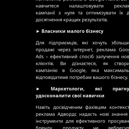
навчитеся налаштовувати реклам
кампанії з нуля та оптимізувати їх 
досягнення кращих результатів.
►
Власники малого бізнесу
Для підприємців, які хочуть збільш
продажі через інтернет, реклама Goo
Ads – ефективний спосіб залучення но
клієнтів. Ви дізнаєтеся, як створ
кампанію в Google, яка максималь
відповідатиме потребам вашого бізнесу.
►
Маркетологи, які прагну
удосконалити свої навички
Навіть досвідченим фахівцям контекс
реклама Адвордс надасть нові знання
інструменти для ефективного просува
бренду, продукту чи вебресурс