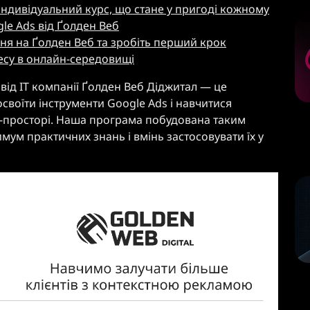
індивідуальний курс, що стане у пригоді кожному
le Ads від Ґолден Веб
ня на Ґолден Веб та зробіть перший крок
есу в онлайн-середовищі
від IT компанії Ґолден Веб Діджитал — це
освоїти інструменти Google Ads і навчитися
н-просторі. Наша програма побудована таким
ум практичних знань і вмінь застосовувати їх у