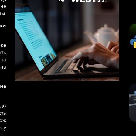
ане
им
ки
аке
уть
 та
 на
не
 до
сть
кож
в у