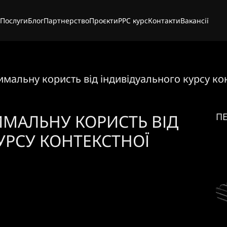
Послуги
Блог
Партнерство
Проєкти
PPC курс
Контакти
Вакансії
имальну користь від індивідуального курсу к
МАЛЬНУ КОРИСТЬ ВІД
П
УРСУ КОНТЕКСТНОЇ