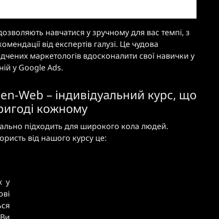
озволяють навчатися у зручному для вас темпі, з
мендації від експертів галузі. Це чудова
відчених маркетологів вдосконалити свої навички у
ій у Google Ads.
den-Web – індивідуальний курс, що
пригоді кожному
еально підходить для широкого кола людей.
ористь від нашого курсу це:
х у
ові
ся
 Ви