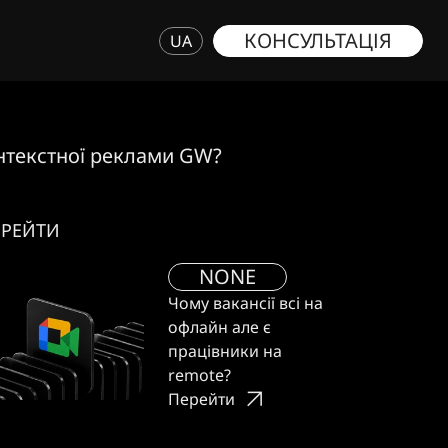
КОНСУЛЬТАЦІЯ
UA
онтекстної реклами GW?
ЕРЕЙТИ
NONE
Чому вакансії всі на
офлайн але є
працівники на
remote?
Перейти