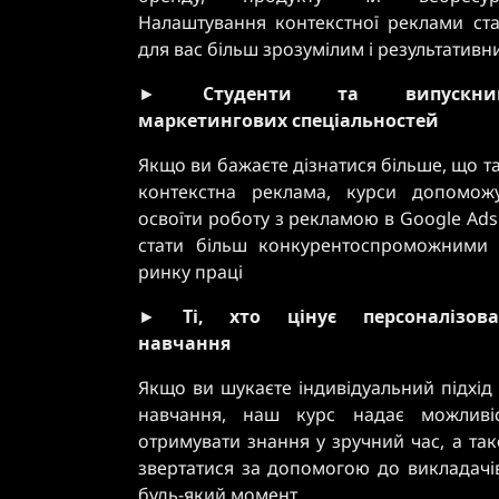
Налаштування контекстної реклами ст
для вас більш зрозумілим і результативн
►
Студенти та випускни
маркетингових спеціальностей
Якщо ви бажаєте дізнатися більше, що т
контекстна реклама, курси допомож
освоїти роботу з рекламою в Google Ads
стати більш конкурентоспроможними
ринку праці
►
Ті, хто цінує персоналізова
навчання
Якщо ви шукаєте індивідуальний підхід
навчання, наш курс надає можливі
отримувати знання у зручний час, а та
звертатися за допомогою до викладачі
будь-який момент.