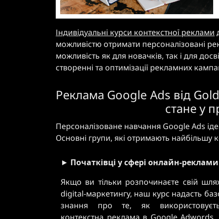
Індивідуальні курси контекстної реклами
д
можливістю отримати персоналізовані реко
можливість як для новачків, так і для дос
створенні та оптимізації рекламних кампан
Реклама Google Ads від Gol
стане у 
Персоналізоване навчання Google Ads ід
Основні групи, які отримають найбільшу к
►
Початківці у сфері онлайн-реклами
Якщо ви тільки розпочинаєте свій шля
digital-маркетингу, наш курс надасть баз
знання про те, як використовуєть
контекстна реклама в Google Adwords.