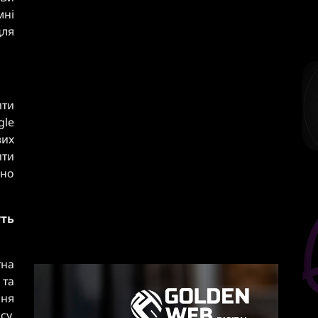
ні
для
ити
gle
вих
ити
но
ть
тна
 та
ння
у.