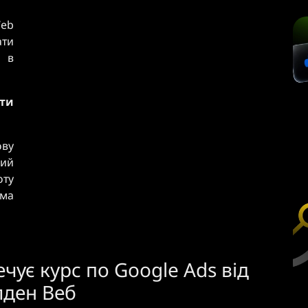
Web
ти
 в
ати
ову
ий
ту
ама
чує курс по Google Ads від
лден Веб