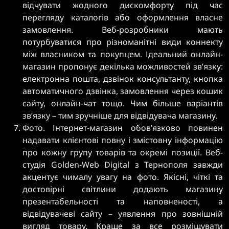
відчувати жодного дискомфорту під час
перегляду каталогів або оформлення власне
замовлення. Веб-розробники мають
потурбуватися про різноманітні види коннекту
між власником та покупцем. Ідеальний онлайн-
магазин пропонує декілька можливостей зв’язку:
електронна пошта, дзвінок консультанту, кнопка
автоматичного дзвінка, замовлення через кошик
сайту, онлайн-чат тощо. Чим більше варіантів
зв’язку – тим зручніше для відвідувача магазину.
Фото. Інтернет-магазин обов’язково повинен
надавати клієнтові повну і змістовну інформацію
про кожну групу товарів та окремі позиції. Веб-
студія Golden-Web Digital з Тернополя завжди
акцентує чималу увагу на фото. Якісні, чіткі та
достовірні світлини додають магазину
презентабельності та наповненості, а
відвідувачеві сайту – уявлення про зовнішній
вигляд товару. Краще за все розміщувати