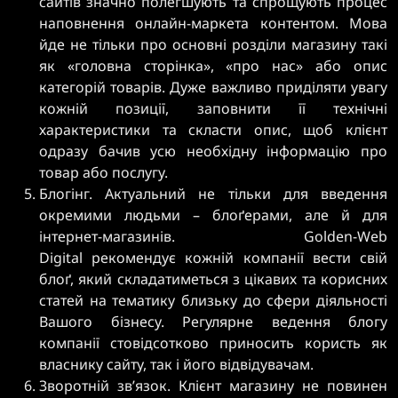
сайтів значно полегшують та спрощують процес
наповнення онлайн-маркета контентом. Мова
йде не тільки про основні розділи магазину такі
як «головна сторінка», «про нас» або опис
категорій товарів. Дуже важливо приділяти увагу
кожній позиції, заповнити її технічні
характеристики та скласти опис, щоб клієнт
одразу бачив усю необхідну інформацію про
товар або послугу.
Блогінг. Актуальний не тільки для введення
окремими людьми – блоґерами, але й для
інтернет-магазинів. Golden-Web
Digital рекомендує кожній компанії вести свій
блоґ, який складатиметься з цікавих та корисних
статей на тематику близьку до сфери діяльності
Вашого бізнесу. Регулярне ведення блогу
компанії стовідсотково приносить користь як
власнику сайту, так і його відвідувачам.
Зворотній зв’язок. Клієнт магазину не повинен