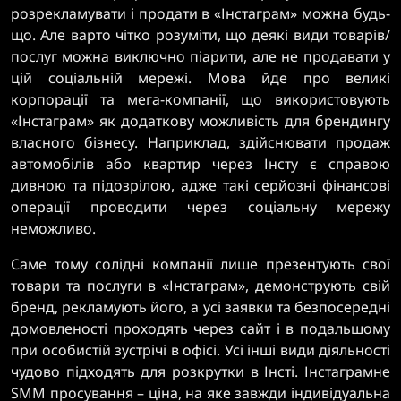
розрекламувати і продати в «Інстаграм» можна будь-
що. Але варто чітко розуміти, що деякі види товарів/
послуг можна виключно піарити, але не продавати у
цій соціальній мережі. Мова йде про великі
корпорації та мега-компанії, що використовують
«Інстаграм» як додаткову можливість для брендингу
власного бізнесу. Наприклад, здійснювати продаж
автомобілів або квартир через Інсту є справою
дивною та підозрілою, адже такі серйозні фінансові
операції проводити через соціальну мережу
неможливо.
Саме тому солідні компанії лише презентують свої
товари та послуги в «Інстаграм», демонструють свій
бренд, рекламують його, а усі заявки та безпосередні
домовленості проходять через сайт і в подальшому
при особистій зустрічі в офісі. Усі інші види діяльності
чудово підходять для розкрутки в Інсті. Інстаграмне
SMM просування – ціна, на яке завжди індивідуальна