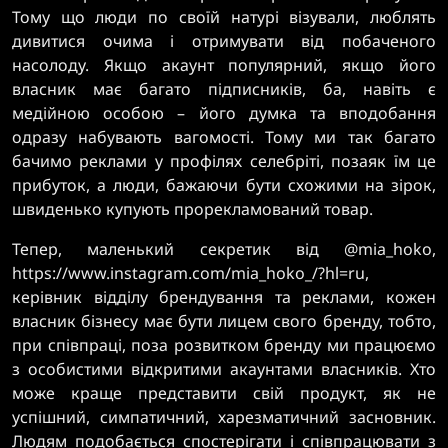
Тому що люди по своїй натурі візували, люблять
дивитися очима і отримувати від побаченого
насолоду. Якщо акаунт популярний, якщо його
власник має багато підписників, ба, навіть є
медійною особою – його думка та вподобання
одразу набувають вагомості. Тому ми так багато
бачимо реклами у профілях селебріті, позаяк їм це
прибуток, а люди, бажаючи бути схожими на зірок,
швиденько купують прорекламований товар.
Тепер, маленький секретик від @mia_hoko,
https://www.instagram.com/mia_hoko_/?hl=ru,
керівник відділу брендування та реклами, кожен
власник бізнесу має бути лицем свого бренду, тобто,
при співпраці, поза розвитком бренду ми працюємо
з особистими відкритими акаунтами власників. Хто
може краще представити свій продукт, як не
успішний, симпатичний, харезматичний засновник.
Людям подобається спостерігати і співпрацювати з