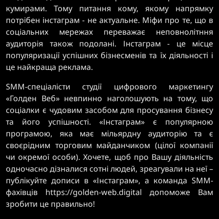
кумирами. Тому питання кому, якому напрямку
потрібен інстаграм - не актуальне. Міфи про те, що в
соціальних мережах переважає неповнолітння
аудиторія також подолані. Інстаграм - це місце
популяризації успішних бізнесменів та їх діяльності і
це найкраща реклама.
SMM-спеціалісти студії цифрового маркетингу
«Голден Веб» невпинно наголошують на тому, що
соціалки є чудовим засобом для просування бізнесу
та його успішності. «Інстаграм» є популярною
програмою, яка має мільярдну аудиторію та є
своєрідним торговим майданчиком (цілої компанії
чи окремої особи). Хочете, щоб про Вашу діяльність
одночасно дізналися сотні людей, зреагували на неї –
публікуйте дописи в «Інстаграм», а команда SMM-
фахівців https://golden-web.digital допоможе Вам
зробити це правильно!