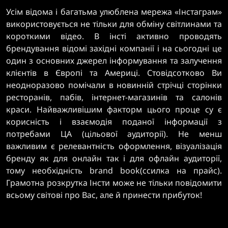
Усім відома і багатьма улюблена мережа «Інстаграм»
використовується не тільки для обміну світлинами та
короткими відео. В інсті активно проводять
брендування відомі західні компанії і на сьогодні це
один з основних джерел інформування та залучення
клієнтів в Європі та Америці. Стовідсотково Ви
неодноразово помічали в новинній стрічці сторінки
ресторанів, пабів, інтернет-магазинів та салонів
краси. Найважливішим факторм цього проце су є
корисність і взаємодія поданої інформації з
потребами ЦА (цільової аудиторії). Не менш
важливим є релевантність оформлення, візуалізація
бренду як для онлайн так і для офлайн аудиторії,
тому необхідність brand book(ссилка на прайс).
Грамотна розкрутка Інсти може не тільки повідомити
всьому світові про Вас, але й принести прибуток!