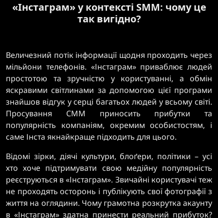
«Інстаграм» у контексті SMM: чому це
так вигідно?
Величезний потік інформації щодня проходить через
мільйони телефонів. «Інстаграм» приваблює людей
простотою та зручністю у користуванні, а обмін
яскравими світлинами за допомогою цієї програми
знайшов відгук у серці багатьох людей у всьому світі.
Просування СММ приносить прибутки та
популярність компаніям, окремим особистостям, і
саме Інста якнайкраще підходить для цього.
Відомі зірки, діячі культури, блоґери, політики – усі
хто хоче підтримувати свою медійну популярність
реєструються в «Інстаграм». Звичайні користувачі теж
не проходять осторонь і публікують свої фотографії з
життя на оглядини. Чому грамотна розкрутка акаунту
в «Інстаграм» здатна принести реальний прибуток?