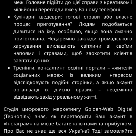
меж! Головне підійти до цієї справи з креативом і
мільйонні перегляди вже у Вашому телефоні.
Кулінарні шедеври: готові страви або власне
процес приготування? Людям подобається
дивитися на їжу, особливо, якщо вона смачно
приготована. Недаремно заклади громадського
харчування викладають світлини зі своїми
напоями і стравами, щоб заохотити клієнтів
завітати до них.
Тренінги, консалтинг, освітні портали – «жителі»
соціальних мереж із великим інтересом
відслідковують подібні сторінки, а якщо акаунт
організації їх дійсно вразив – неодмінно
відвідають захід у реальному житті.
Студія цифрового маркетингу Golden-Web Digital
(Тернопіль) знає, як перетворити Ваш акаунт в
«Інстаграм» на місце багате клієнтами та прибутком.
Про Вас не знає ще вся Україна? Тоді замовляйте