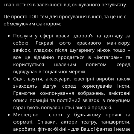
і варіюється в залежності від очікуваного результату.
Це просто ТОП тем для просування в інсті, та це не є
обмежуючим фактором:
Послуги у сфері краси, здоров’я та догляду за
собою. Яскраві фото красивого манікюру,
зачісок, гладких після шугарингу ніжок тощо –
все це відмінно продається в «Інстаграм» та
користується шаленим попитом серед
відвідувачів соціальної мережі.
Одяг, взуття, аксесуари, ювелірні вироби також
знаходять відгук серед користувачів Інсти.
Грамотне компонування зображень, змістовні
описи позицій та постійний зв’язок із покупцем
гарантують популярність і високі продажі.
Мистецтво і спорт у будь-якому прояві та
форматі. Співаки, актори театру, танцюристи,
акробати, фітнес-бікіні – для Вашої фантазії немає