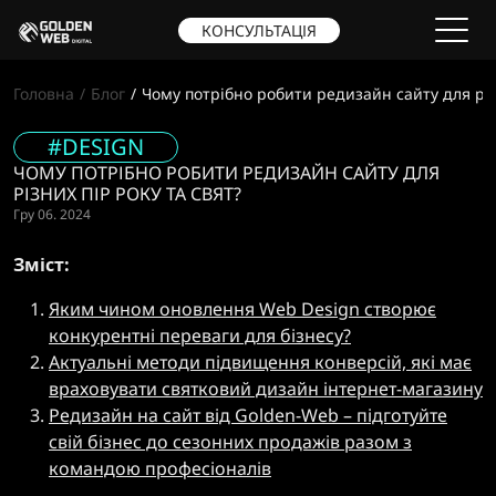
КОНСУЛЬТАЦІЯ
Головна
Блог
Чому потрібно робити редизайн сайту для різн
#DESIGN
ЧОМУ ПОТРІБНО РОБИТИ РЕДИЗАЙН САЙТУ ДЛЯ
РІЗНИХ ПІР РОКУ ТА СВЯТ?
Гру 06. 2024
Зміст:
Яким чином оновлення Web Design створює
конкурентні переваги для бізнесу?
Актуальні методи підвищення конверсій, які має
враховувати святковий дизайн інтернет-магазину
Редизайн на сайт від Golden-Web – підготуйте
свій бізнес до сезонних продажів разом з
командою професіоналів